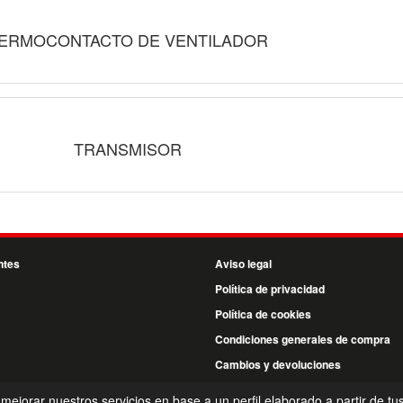
ERMOCONTACTO DE VENTILADOR
TRANSMISOR
ntes
Aviso legal
Política de privacidad
Política de cookies
Condiciones generales de compra
Cambios y devoluciones
P.I. Benta Aldea, s/n - 20270 - Anoeta - Guipuzcoa - España
 mejorar nuestros servicios en base a un perfil elaborado a partir de tu