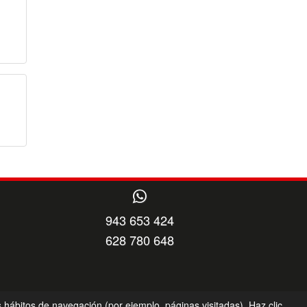
943 653 424
628 780 648
s hábitos de navegación (por ejemplo, páginas visitadas). Haz clic