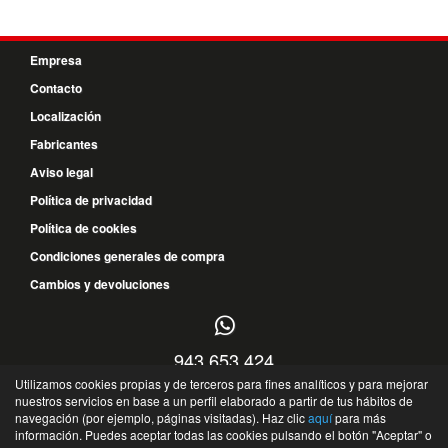
Empresa
Contacto
Localización
Fabricantes
Aviso legal
Política de privacidad
Política de cookies
Condiciones generales de compra
Cambios y devoluciones
943 653 424
Utilizamos cookies propias y de terceros para fines analíticos y para mejorar
628 780 648
nuestros servicios en base a un perfil elaborado a partir de tus hábitos de
navegación (por ejemplo, páginas visitadas). Haz clic
aquí
para más
P.I. Benta Aldea, s/n - 20270 - Anoeta - Guipuzcoa - España
información. Puedes aceptar todas las cookies pulsando el botón "Aceptar" o
©
Recambios Ibarra
- 2026 -
Tienda online de recambios de Gira